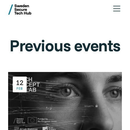
Previous events
12
FEB